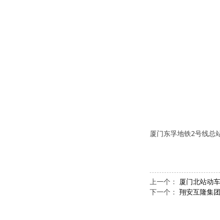
厦门东孚地铁2号线总站2
上一个：
厦门北站动车2
下一个：
翔安互隆集团8